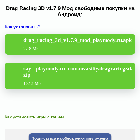
Drag Racing 3D v1.7.9 Мод свободные покупки на
Андроид:
Как установить?
drag_racing_3d_v1.7.9_mod_playmody.ru.apk
22.8 Mb
sayt_playmody.ru_com.mvasiliy.dragracing3d.
zip
102.3 Mb
Как установить игры с кэшем
Подписаться на обновления приложения