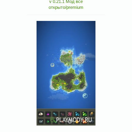
v 0.21.1 Мод все
открыто/premium