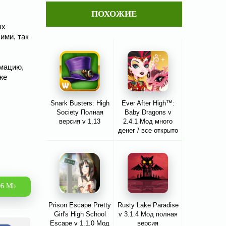
ПОХОЖИЕ
ых
ими, так
имацию,
же
Snark Busters: High
Ever After High™:
Society Полная
Baby Dragons v
версия v 1.13
2.4.1 Мод много
денег / все открыто
06 Mb
Prison Escape:Pretty
Rusty Lake Paradise
Girl's High School
v 3.1.4 Мод полная
Escape v 1.1.0 Мод
версия