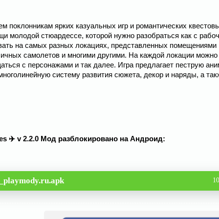
всем поклонникам ярких казуальных игр и романтических квестов
щи молодой стюардессе, которой нужно разобраться как с рабоч
ывать на самых разных локациях, представленных помещениями
ичных самолетов и многими другими. На каждой локации можно
аться с персонажами и так далее. Игра предлагает пеструю ан
многолинейную систему развития сюжета, декор и наряды, а так
pes ✈️ v 2.2.0 Мод разблокировано на Андроид:
_playmody.ru.apk
1