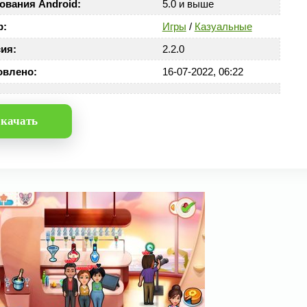
ования Android:
5.0 и выше
р:
Игры
/
Казуальные
ия:
2.2.0
овлено:
16-07-2022, 06:22
качать