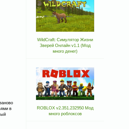
WildCraft: Симулятор Жизни
Зверей Онлайн v1.1 (Мод
много денег)
заново
ROBLOX v2.351.232950 Мод
ьями в
много роблоксов
вый