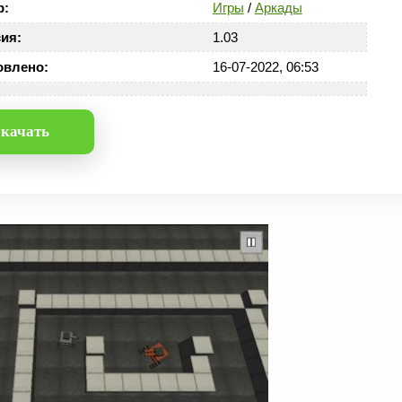
р:
Игры
/
Аркады
ия:
1.03
овлено:
16-07-2022, 06:53
качать