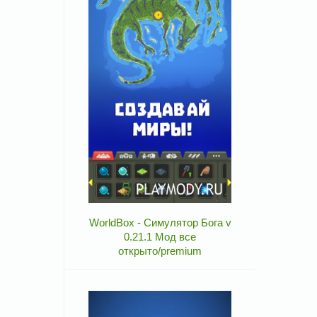
WorldBox - Симулятор Бога v
0.21.1 Мод все
открыто/premium