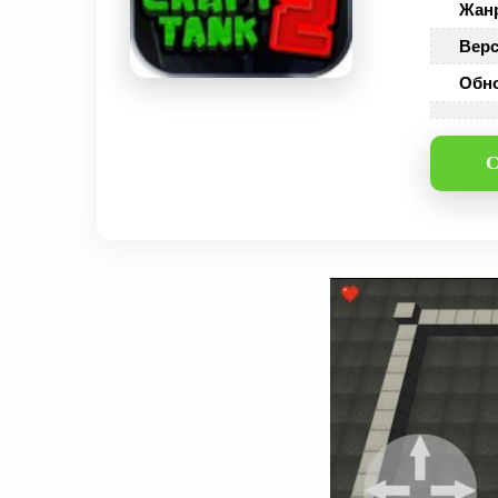
Жан
Верс
Обн
С