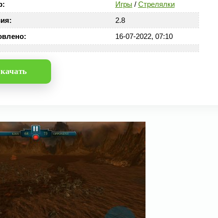
р:
Игры
/
Стрелялки
ия:
2.8
овлено:
16-07-2022, 07:10
качать