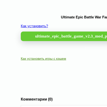
Ultimate Epic Battle War 
Как установить?
ultimate_epic_battle_game_v2.3_mod_p
Как установить игры с кэшем
Комментарии (0)