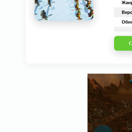
Жан
Верс
Обн
С