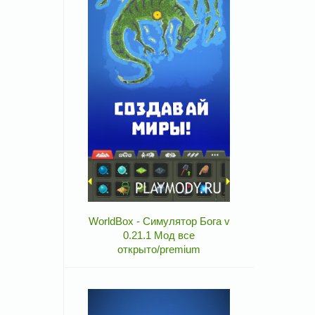
WorldBox - Симулятор Бога v
0.21.1 Мод все
открыто/premium