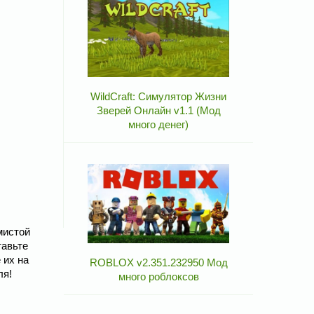
WildCraft: Симулятор Жизни
Зверей Онлайн v1.1 (Мод
много денег)
мистой
тавьте
 их на
ROBLOX v2.351.232950 Мод
ля!
много роблоксов