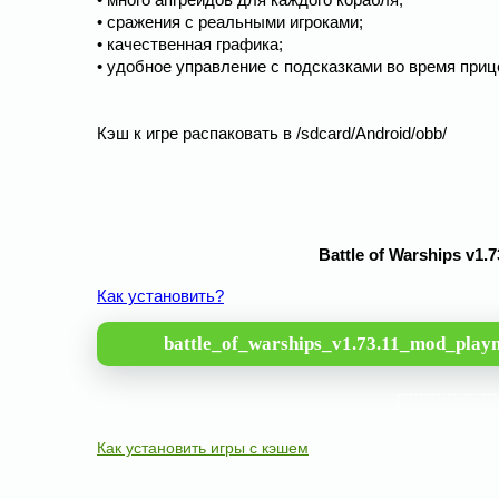
• сражения с реальными игроками;
• качественная графика;
• удобное управление с подсказками во время приц
Кэш к игре распаковать в /sdcard/Android/obb/
Battle of Warships v
Как установить?
battle_of_warships_v1.73.11_mod_play
Как установить игры с кэшем