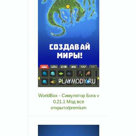
WorldBox - Симулятор Бога v
0.21.1 Мод все
открыто/premium