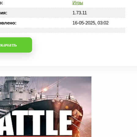
р:
Игры
ия:
1.73.11
овлено:
16-05-2025, 03:02
качать