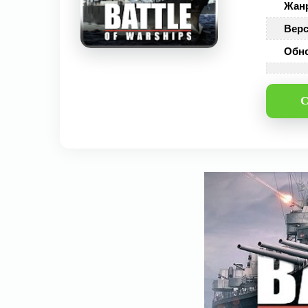
Жан
Верс
Обн
С