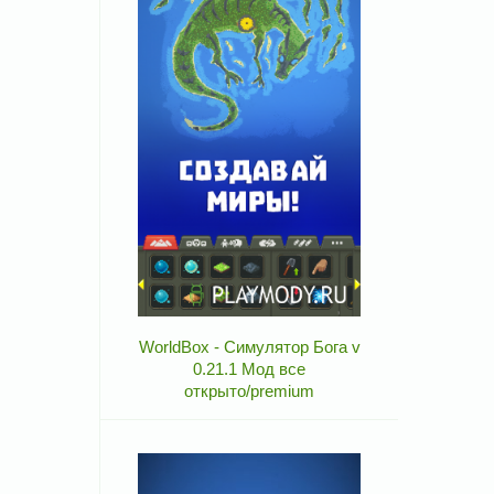
WorldBox - Симулятор Бога v
0.21.1 Мод все
открыто/premium