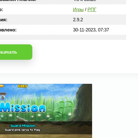
р:
Игры
/
РПГ
ия:
2.9.2
овлено:
30-11-2023, 07:37
качать