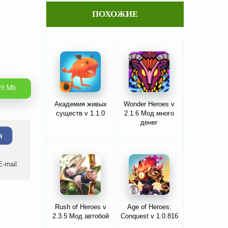
ПОХОЖИЕ
.9 Mb
Академия живых
Wonder Heroes v
существ v 1.1.0
2.1.6 Мод много
денег
я
-mail.
Rush of Heroes v
Age of Heroes:
2.3.5 Мод автобой
Conquest v 1.0.816