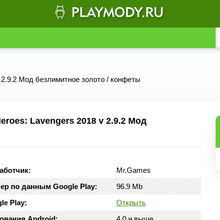
v 2.9.2 Мод безлимитное золото / конфеты
roes: Lavengers 2018 v 2.9.2 Мод
аботчик:
Mr.Games
ер по данным Google Play:
96.9 Mb
le Play:
Открыть
ования Android:
4.0 и выше