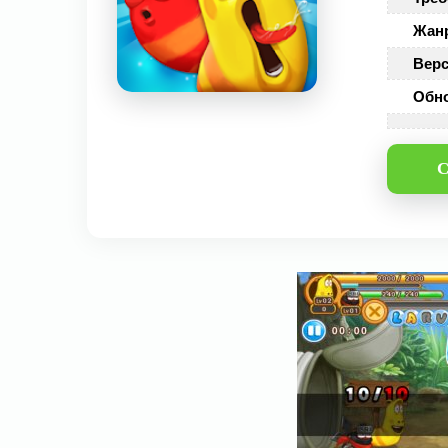
Жан
Верс
Обн
С