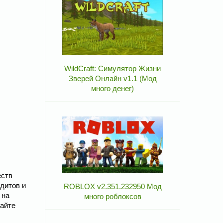
WildCraft: Симулятор Жизни
Зверей Онлайн v1.1 (Мод
много денег)
еств
одитов и
ROBLOX v2.351.232950 Мод
 на
много роблоксов
тайте