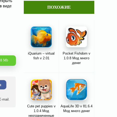
открыть
в виде
ПОХОЖИЕ
iQuarium – virtual
Pocket Fishdom v
fish v 2.01
1.0.8 Мод много
.8 Mb
денег
я
-mail.
Cute pet puppies v
AquaLife 3D v 81.6.4
1.0.4 Мод
Мод много денег
неограниченные