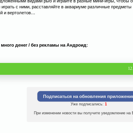
едложенными видами рыб и играйте в разные мини-игры, чтобы 
 играть с ними, расставляйте в аквариуме различные предметы 
ей и вертолетов…
од много денег / без рекламы на Андроид:
12
Подписаться на обновления приложени
Уже подписались:
1
При изменении новости вы получите уведомление на E