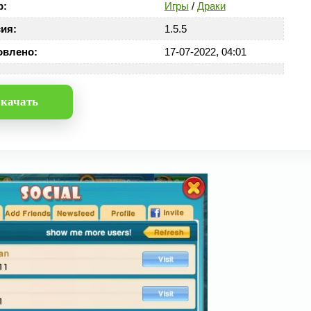
р:
Игры
/
Драки
ия:
1.5.5
овлено:
17-07-2022, 04:01
качать