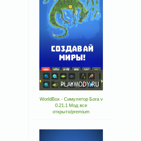
WorldBox - Симулятор Бога v
0.21.1 Мод все
открыто/premium