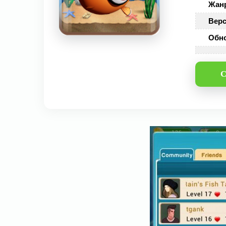
Жан
Верс
Обн
С