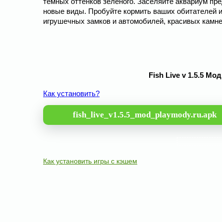
темных оттенков зеленого. Заселяйте аквариум пр
новые виды. Пробуйте кормить ваших обитателей и
игрушечных замков и автомобилей, красивых камн
Fish Live v 1.5.5 М
Как установить?
fish_live_v1.5.5_mod_playmody.ru.apk
Как установить игры с кэшем