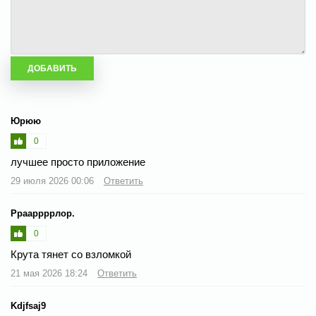
Юрюю
0
лучшее просто приложение
29 июля 2026 00:06
Ответить
Ррааррррлор.
0
Крута тянет со взломкой
21 мая 2026 18:24
Ответить
Kdjfsaj9