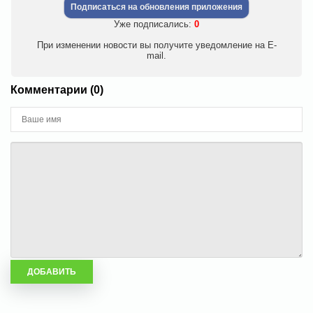
Подписаться на обновления приложения
Уже подписались:
0
При изменении новости вы получите уведомление на E-
mail.
Комментарии (0)