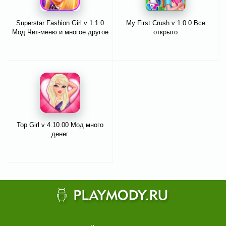
Superstar Fashion Girl v 1.1.0
My First Crush v 1.0.0 Все
Мод Чит-меню и многое другое
открыто
Top Girl v 4.10.00 Мод много
денег