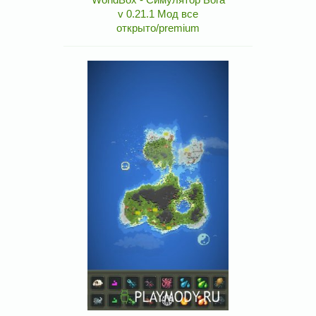
v 0.21.1 Мод все
открыто/premium