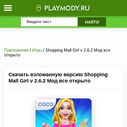
Приложения
/
Игры
/ Shopping Mall Girl v 2.6.2 Мод все
открыто
Скачать взломанную версию Shopping
Mall Girl v 2.6.2 Мод все открыто