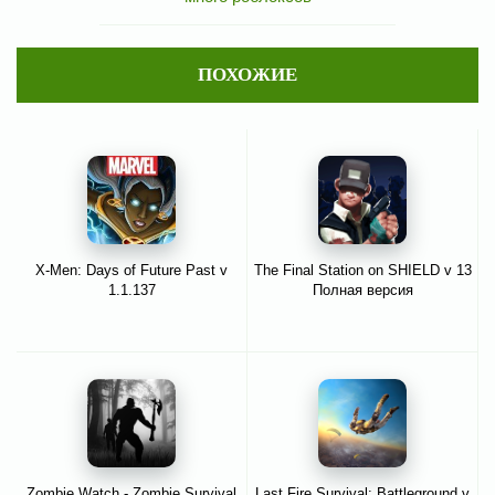
ПОХОЖИЕ
X-Men: Days of Future Past v
The Final Station on SHIELD v 13
1.1.137
Полная версия
Zombie Watch - Zombie Survival
Last Fire Survival: Battleground v