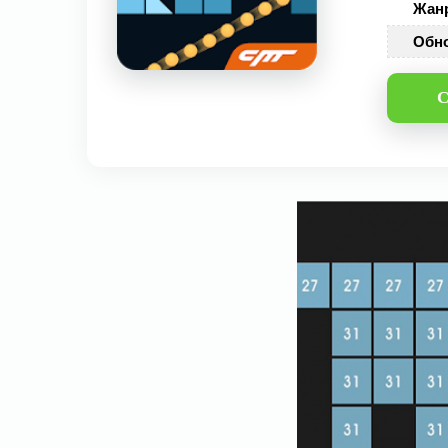
Жан
Обн
С