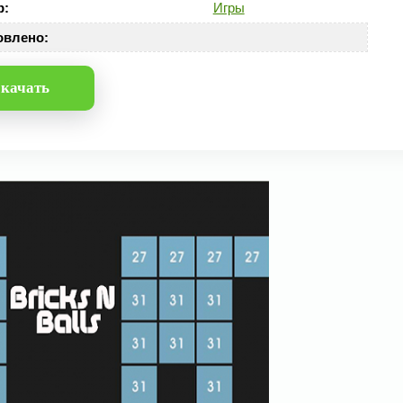
р:
Игры
овлено:
качать