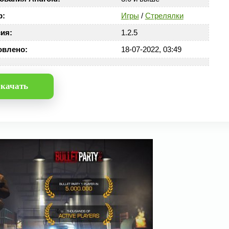
р:
Игры
/
Стрелялки
ия:
1.2.5
овлено:
18-07-2022, 03:49
качать