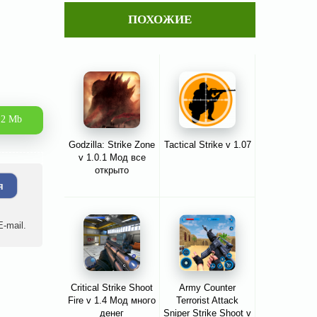
ПОХОЖИЕ
.2 Mb
Godzilla: Strike Zone
Tactical Strike v 1.07
v 1.0.1 Мод все
открыто
я
-mail.
Critical Strike Shoot
Army Counter
Fire v 1.4 Мод много
Terrorist Attack
денег
Sniper Strike Shoot v