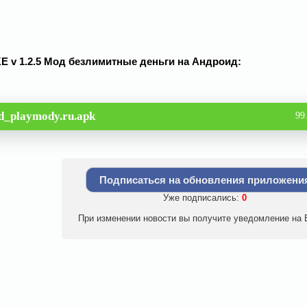
IKE v 1.2.5 Мод безлимитные деньги на Андроид:
od_playmody.ru.apk
99
Подписаться на обновления приложени
Уже подписались:
0
При изменении новости вы получите уведомление на E