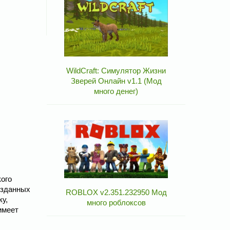
WildCraft: Симулятор Жизни
Зверей Онлайн v1.1 (Мод
много денег)
кого
озданных
ROBLOX v2.351.232950 Мод
ку,
много роблоксов
имеет