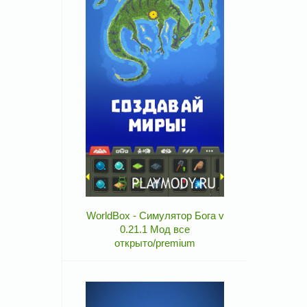
WorldBox - Симулятор Бога v
0.21.1 Мод все
открыто/premium