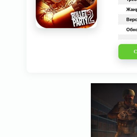
Жан
Верс
Обн
С