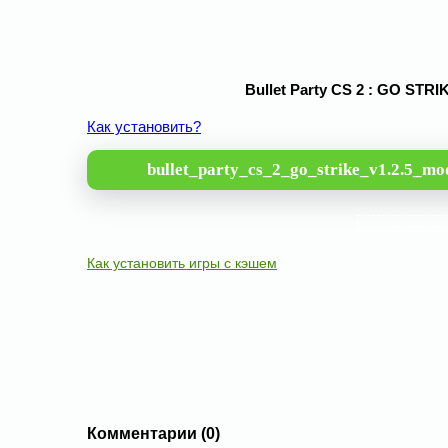
Bullet Party CS 2 : GO STR
Как установить?
bullet_party_cs_2_go_strike_v1.2.5_m
Как установить игры с кэшем
Комментарии (0)