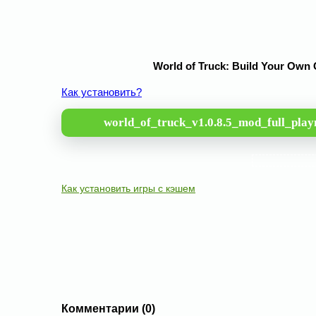
World of Truck: Build Your Own
Как установить?
world_of_truck_v1.0.8.5_mod_full_play
Как установить игры с кэшем
Комментарии (0)