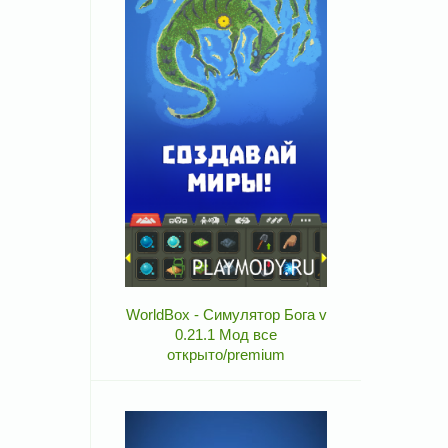
WorldBox - Симулятор Бога v
0.21.1 Мод все
открыто/premium