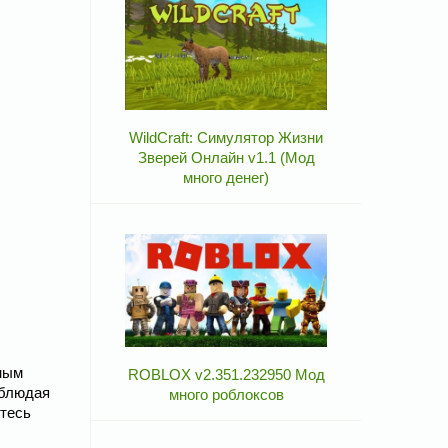
WildCraft: Симулятор Жизни
Зверей Онлайн v1.1 (Мод
много денег)
чным
ROBLOX v2.351.232950 Мод
облюдая
много роблоксов
йтесь