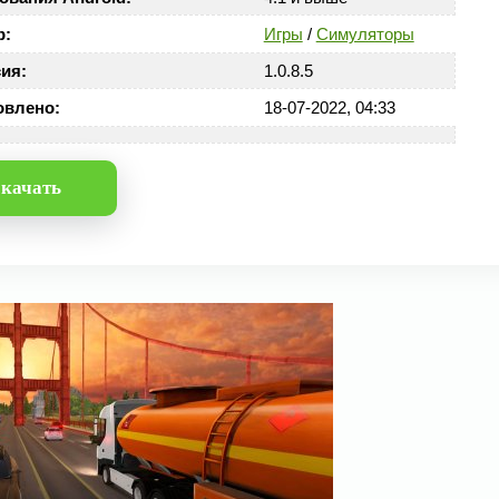
р:
Игры
/
Симуляторы
ия:
1.0.8.5
овлено:
18-07-2022, 04:33
качать