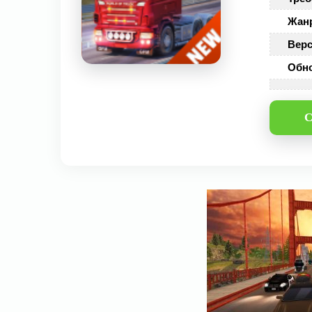
Жан
Верс
Обн
С