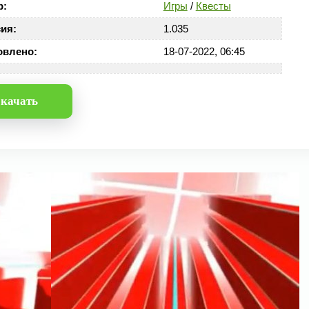
р:
Игры
/
Квесты
ия:
1.035
овлено:
18-07-2022, 06:45
качать