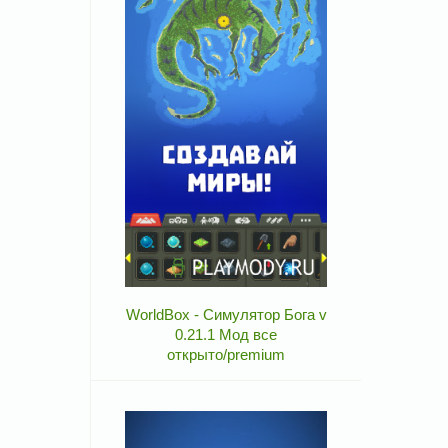
WorldBox - Симулятор Бога v
0.21.1 Мод все
открыто/premium