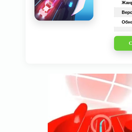
Жан
Верс
Обн
С