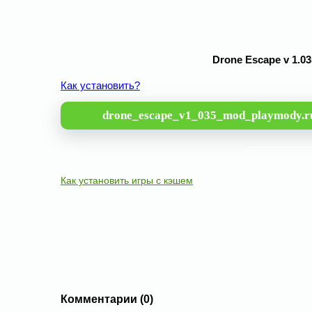
Drone Escape v 1.
Как установить?
drone_escape_v1_035_mod_playmody.r
Как установить игры с кэшем
Комментарии (0)