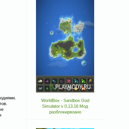
лодиями.
WorldBox - Sandbox God
тов.
Simulator v 0.13.16 Мод
ые
разблокирвоано
и