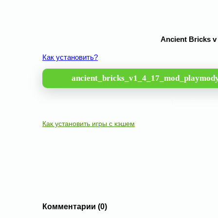
Ancient Bricks 
Как установить?
ancient_bricks_v1_4_17_mod_playmody
Как установить игры с кэшем
Комментарии (0)