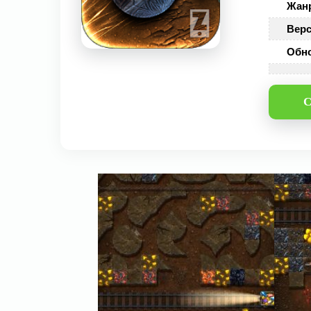
Жан
Верс
Обн
С