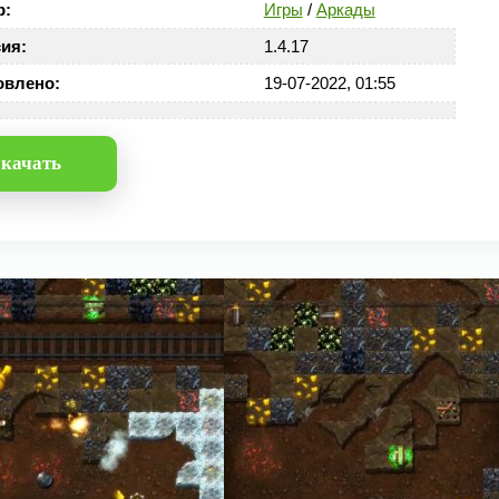
р:
Игры
/
Аркады
ия:
1.4.17
овлено:
19-07-2022, 01:55
качать