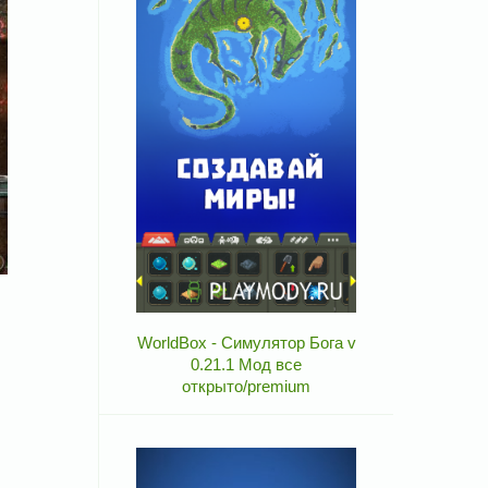
WorldBox - Симулятор Бога v
0.21.1 Мод все
открыто/premium