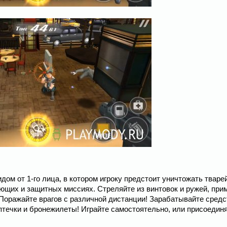
ом от 1-го лица, в котором игроку предстоит уничтожать тваре
ующих и защитных миссиях. Стреляйте из винтовок и ружей, при
 Поражайте врагов с различной дистанции! Зарабатывайте средс
аптечки и бронежилеты! Играйте самостоятельно, или присоедин