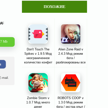
ПОХОЖИЕ
ид:
.7 Mb
Don't Touch The
Alien Zone Raid v
Spikes v 1.9.5 Мод
2.4.3 Мод режим
неограниченное
бога /
количество конфет
разблокированы все
я
/ бриллиантов
персонажи и многое
другое
-mail.
Zombie Storm v
ROBOTS COOP v
1.0.7 Мод много
1.3.0 Мод режим
денег
бога / экстра опыт /