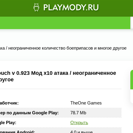
ака / неограниченное количество боеприпасов и многое другое
ch v 0.923 Мод х10 атака / неограниченное
ругое
аботчик:
TheOne Games
ер по данным Google Play:
78.7 Mb
le Play:
Открыть
ования Android:
4.0 и выше