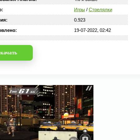
р:
Игры
/
Стрелялки
ия:
0.923
овлено:
19-07-2022, 02:42
качать