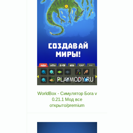
WorldBox - Симулятор Бога v
0.21.1 Мод все
открыто/premium