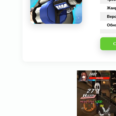
Жан
Верс
Обн
С