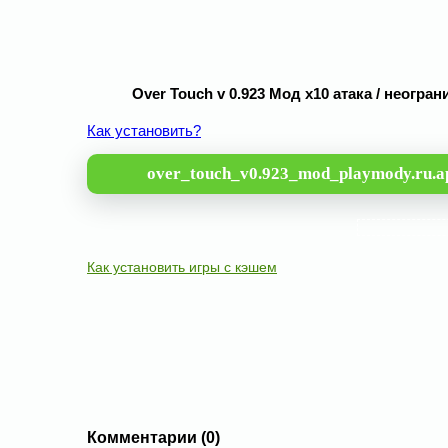
Over Touch v 0.923 Мод х10 атака / неогр
Как установить?
over_touch_v0.923_mod_playmody.ru.a
Как установить игры с кэшем
Комментарии (0)