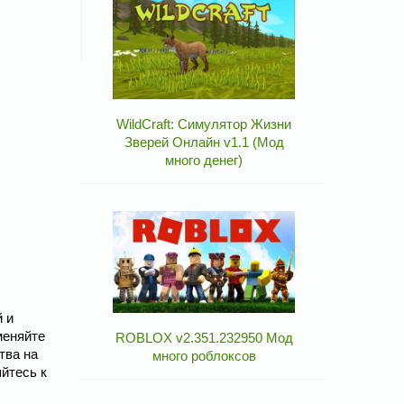
WildCraft: Симулятор Жизни
Зверей Онлайн v1.1 (Мод
много денег)
й и
меняйте
ROBLOX v2.351.232950 Мод
тва на
много роблоксов
яйтесь к