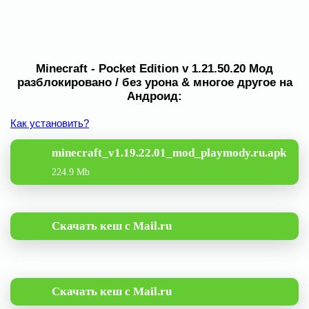
Minecraft - Pocket Edition v 1.21.50.20 Мод
разблокировано / без урона & многое другое на
Андроид:
Как установить?
minecraft_v1.19.22.01_mod_playmody.ru.apk
224.9 Mb
Скачать кеш с Mail.ru
Скачать кеш с Mail.ru