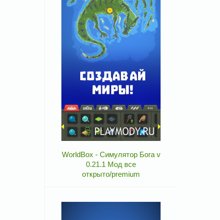
WorldBox - Симулятор Бога v
0.21.1 Мод все
открыто/premium