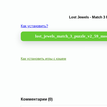
Lost Jewels - Match 3
Как установить?
lost_jewels_match_3_puzzle_v2_59_mo
Как установить игры с кэшем
Комментарии (0)