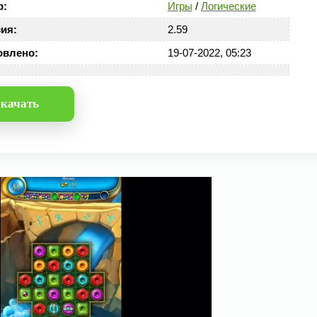
р:
Игры
/
Логические
ия:
2.59
овлено:
19-07-2022, 05:23
качать