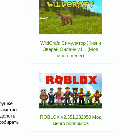
WildCraft: Симулятор Жизни
Зверей Онлайн v1.1 (Мод
много денег)
грушке
грамотно
одолеть
ROBLOX v2.351.232950 Мод
 собирать
много роблоксов