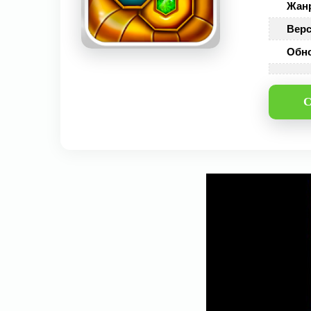
Жан
Верс
Обн
С