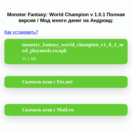
Monster Fantasy: World Champion v 1.0.1 Полная
версия / Мод много денег на Андроид:
Как установить?
monster_fantasy_world_champion_v1_0_1_m
od_playmody.ru.apk
31.1 Mb
Скачать кеш с Fex.net
Скачать кеш с Mail.ru