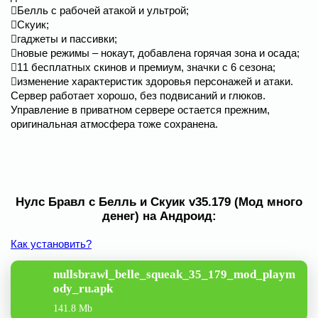
Белль с рабочей атакой и ультрой;
Скуик;
гаджеты и пассивки;
новые режимы – нокаут, добавлена горячая зона и осада;
11 бесплатных скинов и премиум, значки с 6 сезона;
изменение характеристик здоровья персонажей и атаки.
Сервер работает хорошо, без подвисаний и глюков.
Управление в приватном сервере остается прежним,
оригинальная атмосфера тоже сохранена.
Нулс Бравл с Белль и Скуик v35.179 (Мод много
денег) на Андроид:
Как установить?
nullsbrawl_belle_squeak_35_179_mod_playm
ody_ru.apk
141.8 Mb