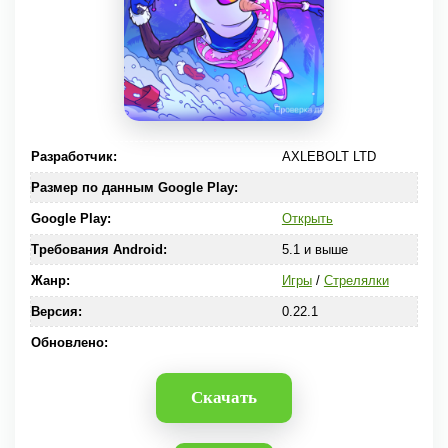
Разработчик:
AXLEBOLT LTD
Размер по данным Google Play:
Google Play:
Открыть
Требования Android:
5.1 и выше
Жанр:
Игры
/
Стрелялки
Версия:
0.22.1
Обновлено:
Скачать