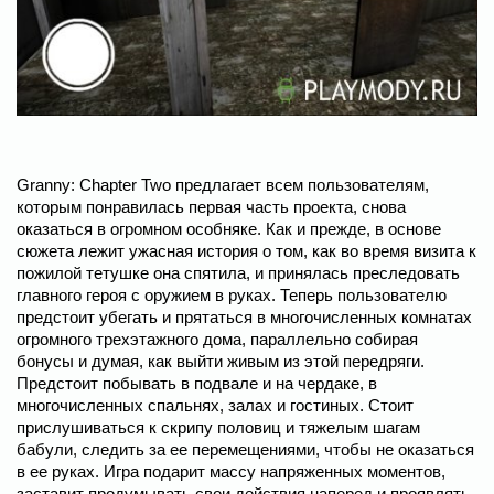
Granny: Chapter Two предлагает всем пользователям,
которым понравилась первая часть проекта, снова
оказаться в огромном особняке. Как и прежде, в основе
сюжета лежит ужасная история о том, как во время визита к
пожилой тетушке она спятила, и принялась преследовать
главного героя с оружием в руках. Теперь пользователю
предстоит убегать и прятаться в многочисленных комнатах
огромного трехэтажного дома, параллельно собирая
бонусы и думая, как выйти живым из этой передряги.
Предстоит побывать в подвале и на чердаке, в
многочисленных спальнях, залах и гостиных. Стоит
прислушиваться к скрипу половиц и тяжелым шагам
бабули, следить за ее перемещениями, чтобы не оказаться
в ее руках. Игра подарит массу напряженных моментов,
заставит продумывать свои действия наперед и проявлять