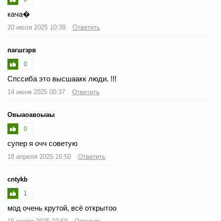
кача�
20 июля 2025 10:39
Ответить
пагшгзрв
0
Спссиба это высшаакк люди. !!!
14 июня 2025 00:37
Ответить
Овыаоавоыаы
0
супер я очч советую
18 апреля 2025 16:50
Ответить
cntykb
1
мод очень крутой, всё открытоо