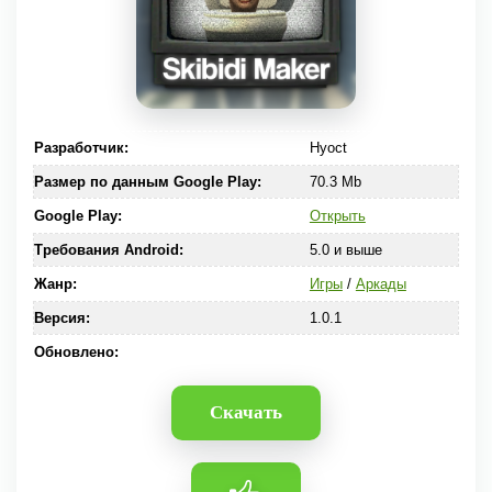
Разработчик:
Hyoct
Размер по данным Google Play:
70.3 Mb
Google Play:
Открыть
Требования Android:
5.0 и выше
Жанр:
Игры
/
Аркады
Версия:
1.0.1
Обновлено:
Скачать