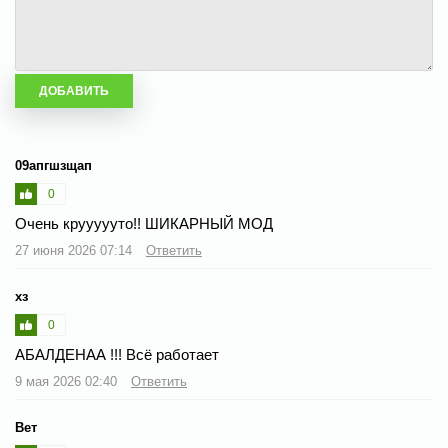
09апгшзщап
0
Очень круууууто!! ШИКАРНЫЙ МОД
27 июня 2026 07:14
Ответить
хз
0
АБАЛДЕНАА !!! Всё работает
9 мая 2026 02:40
Ответить
Вет