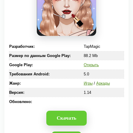
Разработчик:
TapMagic
Размер по данным Google Play:
88.2 Mb
Google Play:
Открыть
Требования Android:
5.0
Жанр:
Игры
/
Аркады
Версия:
1.14
Обновлено:
Скачать