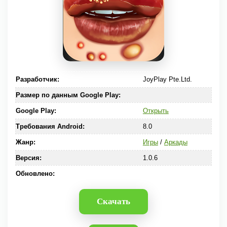
Разработчик:
JoyPlay Pte.Ltd.
Размер по данным Google Play:
Google Play:
Открыть
Требования Android:
8.0
Жанр:
Игры
/
Аркады
Версия:
1.0.6
Обновлено:
Скачать