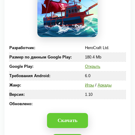
Разработчик:
HeroCraft Ltd.
Размер по данным Google Play:
180.4 Mb
Google Play:
Открыть
Требования Android:
6.0
Жанр:
Игры
/
Аркады
Версия:
1.10
Обновлено:
Скачать