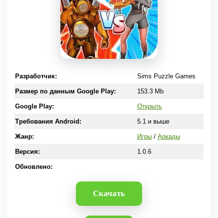
Разработчик:
Sims Puzzle Games
Размер по данным Google Play:
153.3 Mb
Google Play:
Открыть
Требования Android:
5.1 и выше
Жанр:
Игры
/
Аркады
Версия:
1.0.6
Обновлено:
Скачать