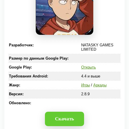
Разработчик:
NATASKY GAMES
LIMITED
Размер по данным Google Play:
Google Play:
Открыть
Требования Android:
4.4 и выше
Жанр:
Игры
/
Аркады
Версия:
2.8.9
Обновлено:
Скачать