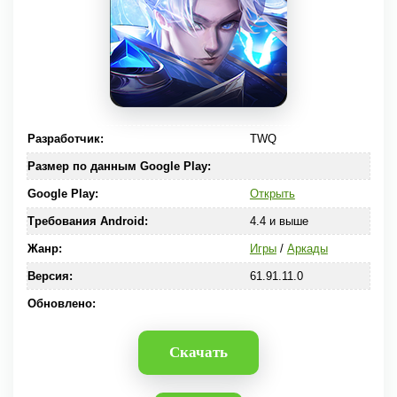
Разработчик:
TWQ
Размер по данным Google Play:
Google Play:
Открыть
Требования Android:
4.4 и выше
Жанр:
Игры
/
Аркады
Версия:
61.91.11.0
Обновлено:
Скачать