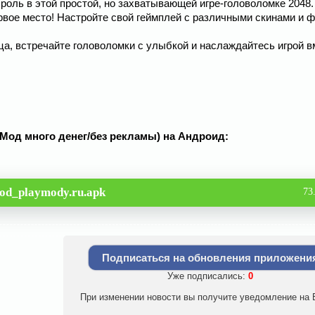
роль в этой простой, но захватывающей игре-головоломке 2048.
ервое место! Настройте свой геймплей с различными скинами и 
ца, встречайте головоломки с улыбкой и наслаждайтесь игрой в
2 (Мод много денег/без рекламы) на Андроид:
od_playmody.ru.apk
73
Подписаться на обновления приложени
Уже подписались:
0
При изменении новости вы получите уведомление на E