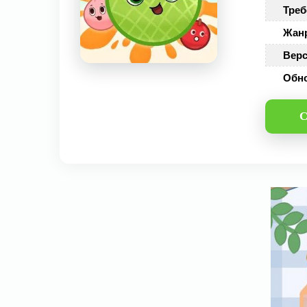
Треб
Жан
Верс
Обн
С