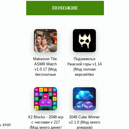
ПОХОЖИЕ
Makeover Tile:
Подземелья
ASMR Match
Ужасной горы v1.14
v1.0.17 (Мод
(Мод полная
бесплатные
версия/без
покупки/без
рекламы)
рекламы)
X2 Blocks - 2048 игр
2048 Cube Winner
с числами v 217
v2.1.0 (Мод много
 этот
(Мод много денег/
алмазов)