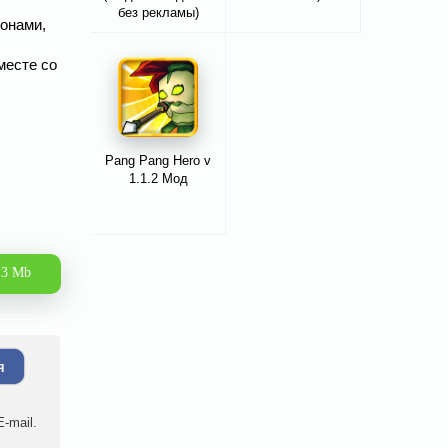
без рекламы)
фонами,
месте со
Pang Pang Hero v
1.1.2 Мод
.3 Mb
я
-mail.