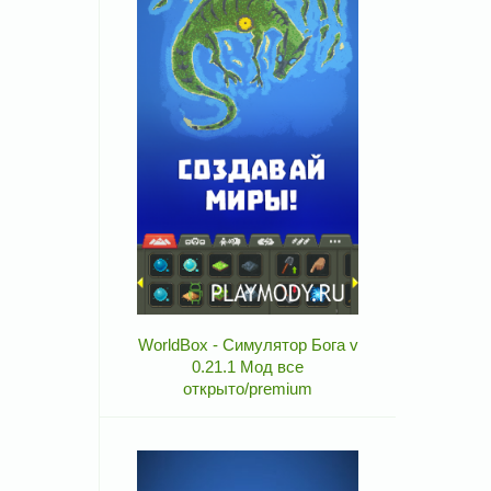
WorldBox - Симулятор Бога v
0.21.1 Мод все
открыто/premium