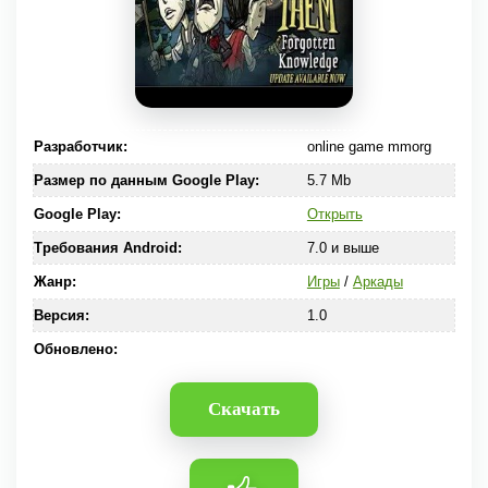
Разработчик:
online game mmorg
Размер по данным Google Play:
5.7 Mb
Google Play:
Открыть
Требования Android:
7.0 и выше
Жанр:
Игры
/
Аркады
Версия:
1.0
Обновлено:
Скачать