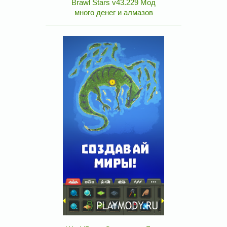
Brawl Stars v43.229 Мод
много денег и алмазов