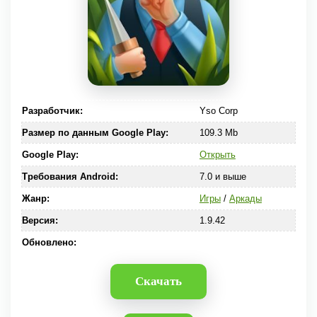
Разработчик:
Yso Corp
Размер по данным Google Play:
109.3 Mb
Google Play:
Открыть
Требования Android:
7.0 и выше
Жанр:
Игры
/
Аркады
Версия:
1.9.42
Обновлено:
Скачать