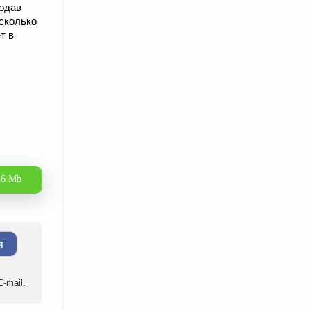
родав
 сколько
т в
.6 Mb
я
-mail.