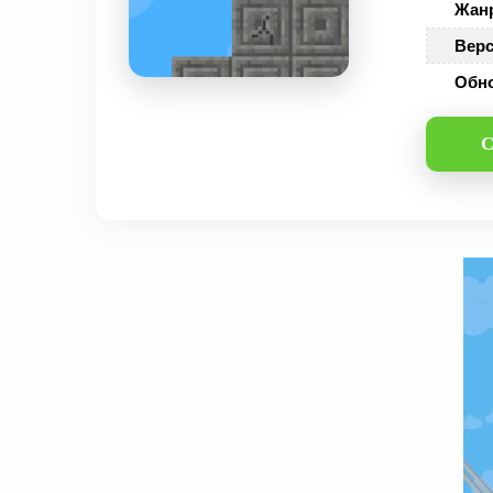
Жан
Верс
Обн
С