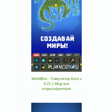
WorldBox - Симулятор Бога v
0.21.1 Мод все
открыто/premium