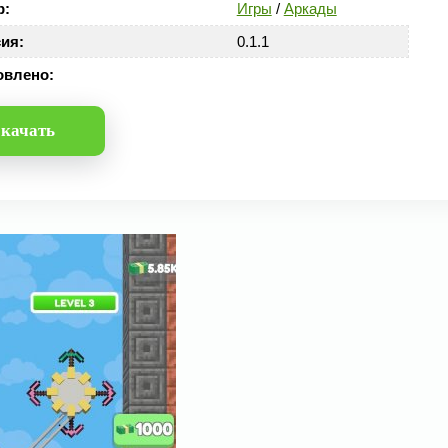
р:
Игры
/
Аркады
ия:
0.1.1
овлено:
качать