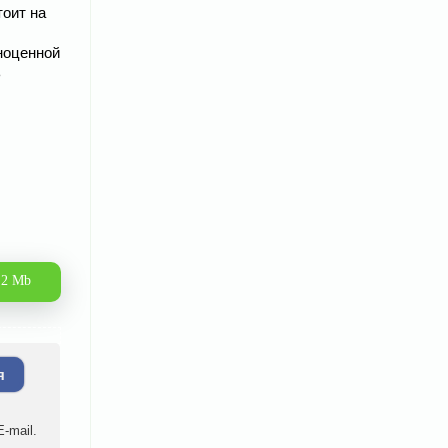
тоит на
лноценной
ь
.2 Mb
я
-mail.