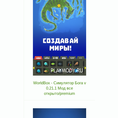
WorldBox - Симулятор Бога v
0.21.1 Мод все
открыто/premium