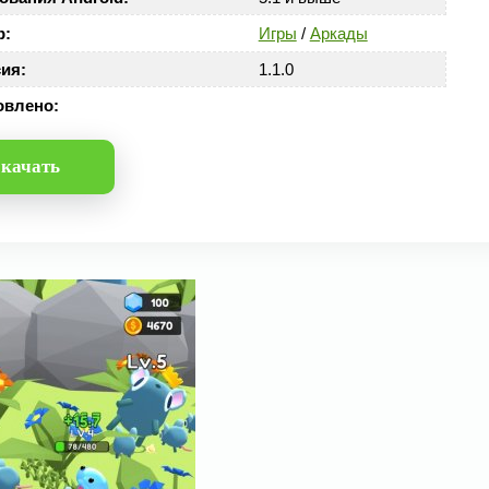
р:
Игры
/
Аркады
ия:
1.1.0
овлено:
качать