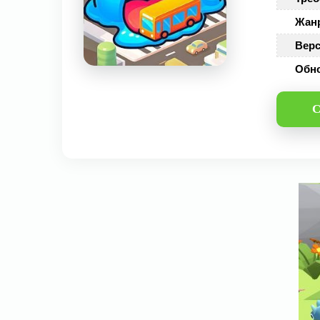
Жан
Верс
Обн
С