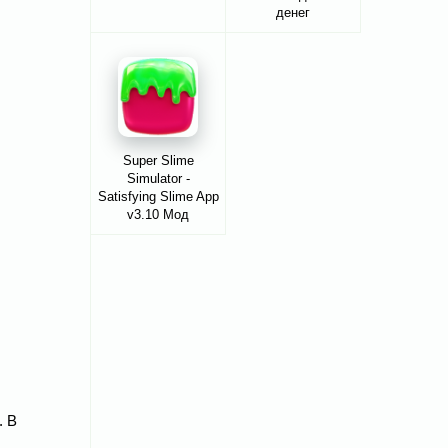
денег
Super Slime
Simulator -
Satisfying Slime App
v3.10 Мод
свободные покупки
. В