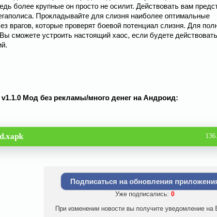
дь более крупные он просто не осилит. Действовать вам предс
мегаполиса. Прокладывайте для слизня наиболее оптимальные
ез врагов, которые проверят боевой потенциал слизня. Для по
 Вы сможете устроить настоящий хаос, если будете действоват
й.
e v1.1.0 Мод без рекламы/много денег на Андроид:
d.xapk
136
Подписаться на обновления приложени
Уже подписались:
0
При изменении новости вы получите уведомление на E