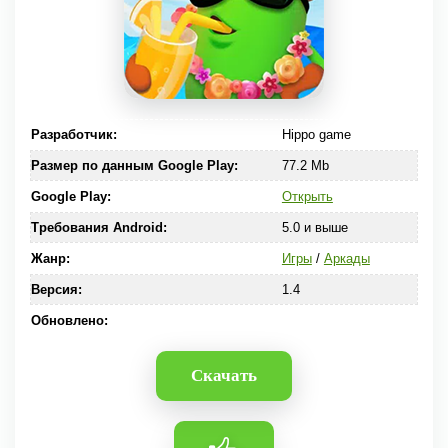
Разработчик:
Hippo game
Размер по данным Google Play:
77.2 Mb
Google Play:
Открыть
Требования Android:
5.0 и выше
Жанр:
Игры
/
Аркады
Версия:
1.4
Обновлено:
Скачать