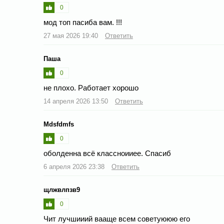
0
мод топ пасиба вам. !!!
27 мая 2026 19:40
Ответить
Паша
0
не плохо. Работает хорошо
14 апреля 2026 13:50
Ответить
Mdsfdmfs
0
оболденна всё классноииее. Спасиб
6 апреля 2026 23:38
Ответить
щлжвлпзв9
0
Чит лучшииий вааще всем советуююю его