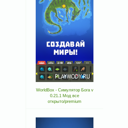
WorldBox - Симулятор Бога v
0.21.1 Мод все
открыто/premium