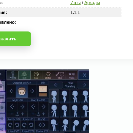
р:
Игры
/
Аркады
ия:
1.1.1
овлено:
качать