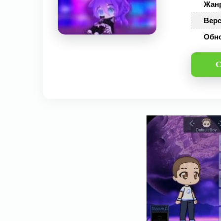
Жан
Верс
Обн
С