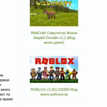
WildCraft: Симулятор Жизни
Зверей Онлайн v1.1 (Мод
много денег)
ом
 давая
я
 много
ROBLOX v2.351.232950 Мод
ают по
много роблоксов
че время