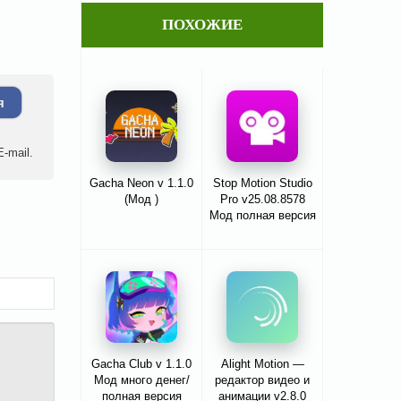
ПОХОЖИЕ
я
-mail.
Gacha Neon v 1.1.0
Stop Motion Studio
(Мод )
Pro v25.08.8578
Мод полная версия
Gacha Club v 1.1.0
Alight Motion —
Мод много денег/
редактор видео и
полная версия
анимации v2.8.0