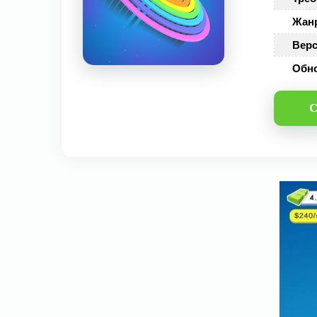
Жан
Верс
Обн
С