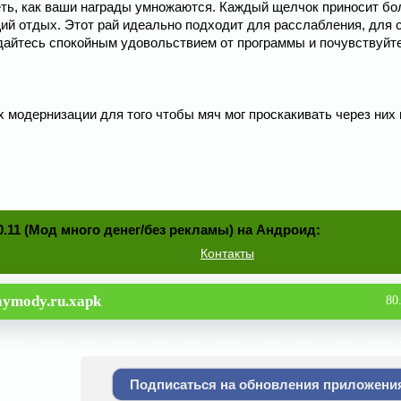
еть, как ваши награды умножаются. Каждый щелчок приносит бо
ий отдых. Этот рай идеально подходит для расслабления, для 
дайтесь спокойным удовольствием от программы и почувствуйте
 модернизации для того чтобы мяч мог проскакивать через них 
1.0.11 (Мод много денег/без рекламы) на Андроид:
Контакты
aymody.ru.xapk
80
Подписаться на обновления приложени