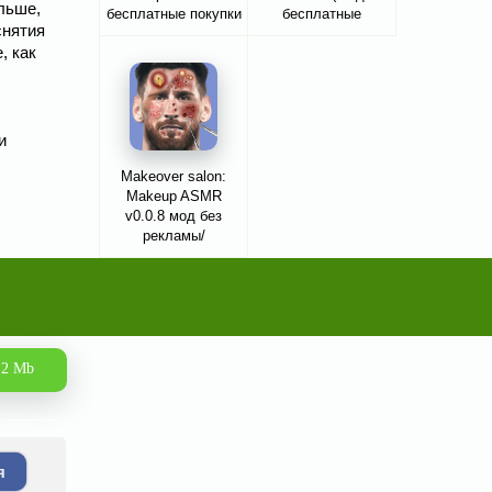
льше,
бесплатные покупки
бесплатные
снятия
покупки/без
, как
рекламы)
и
Makeover salon:
Makeup ASMR
v0.0.8 мод без
рекламы/
бесплатные покупки
.2 Mb
я