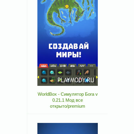
WorldBox - Симулятор Бога v
0.21.1 Мод все
открыто/premium