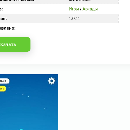
р:
Игры
/
Аркады
ия:
1.0.11
овлено:
качать