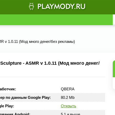
SMR v 1.0.11 (Мод много денег/без рекламы)
culpture - ASMR v 1.0.11 (Мод много денег/
аботчик:
QBERA
ер по данным Google Play:
80.2 Mb
le Play:
Открыть
ования Android:
5.1 и выше