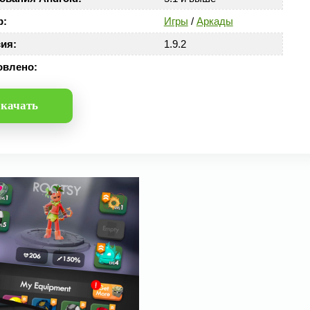
р:
Игры
/
Аркады
ия:
1.9.2
овлено:
качать