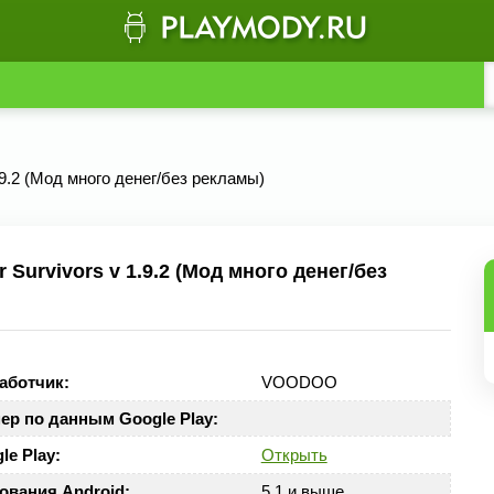
.9.2 (Мод много денег/без рекламы)
Survivors v 1.9.2 (Мод много денег/без
аботчик:
VOODOO
ер по данным Google Play:
le Play:
Открыть
ования Android:
5.1 и выше