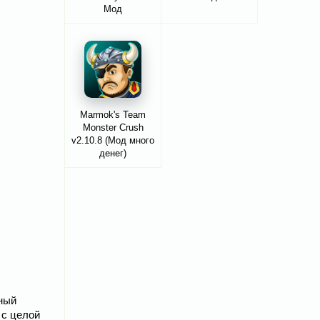
Мод
неограниченные S-
пули / пробки для
бутылок / воды &
многое другое
Marmok's Team
Monster Crush
v2.10.8 (Мод много
денег)
нный
 с целой