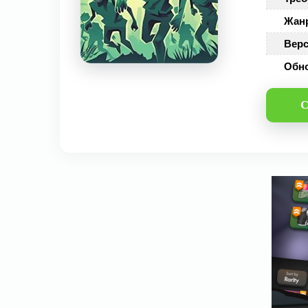
Жан
Верс
Обн
С