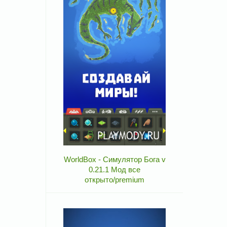
WorldBox - Симулятор Бога v
0.21.1 Мод все
открыто/premium