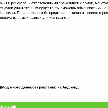
ужия и ресурсов, и ожесточенными сражениями с зомби, монстр
ая души уничтоженных существ, ты сможешь обменивать их на
ые силы. Параллельно тебе придется прокачивать своего героя
ившим» из самых разных уголков планеты.
.2 (Мод много денег/без рекламы) на Андроид:
dy.ru.apk