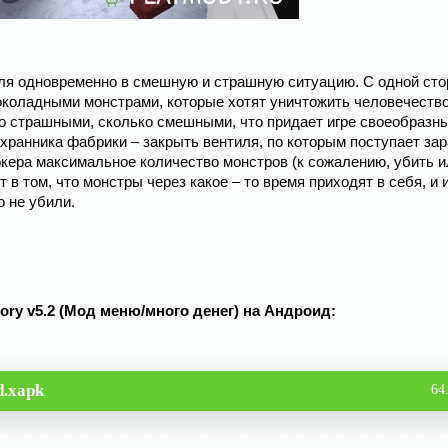
еля одновременно в смешную и страшную ситуацию. С одной сто
коладными монстрами, которые хотят уничтожить человечество
ко страшными, сколько смешными, что придает игре своеобразн
охранника фабрики – закрыть вентиля, по которым поступает з
кера максимальное количество монстров (к сожалению, убить и
 в том, что монстры через какое – то время приходят в себя, и 
 не убили.
ory v5.2 (Мод меню/много денег) на Андроид:
d.xapk
64