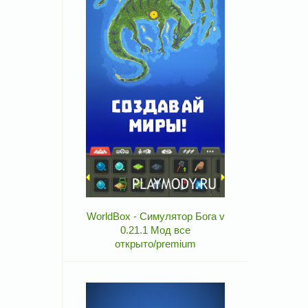
WorldBox - Симулятор Бога v
0.21.1 Мод все
открыто/premium