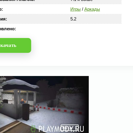
р:
Игры
/
Аркады
ия:
5.2
овлено:
качать