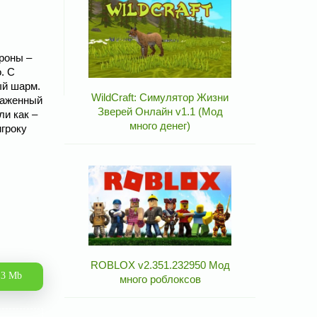
роны –
. С
ый шарм.
WildCraft: Симулятор Жизни
араженный
Зверей Онлайн v1.1 (Мод
ли как –
много денег)
игроку
ROBLOX v2.351.232950 Мод
.3 Mb
много роблоксов