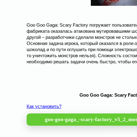
Goo Goo Gaga: Scary Factory погружает пользоват
фабриката оказалась атакована мутировавшими шо
другой – разработчики сделали монстров не столь
Основная задача игрока, который оказался в роли 
шоколад и по пути оглушить при помощи электрошо
то уничтожить монстров нельзя). Сложность состоит
необходимо решать задачи очень быстро, чтобы его
Goo Goo Gaga: Scary Fact
Как установить?
goo-goo-gaga_-scary-factory_v5_2_mo