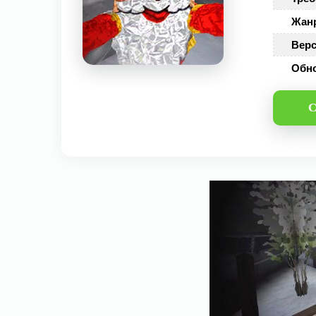
Жан
Верс
Обн
С