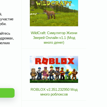
й.
 участие
рби.
WildCraft: Симулятор Жизни
айтесь
Зверей Онлайн v1.1 (Мод
одромах,
много денег)
мелких
ROBLOX v2.351.232950 Мод
много роблоксов