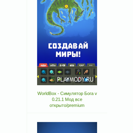
WorldBox - Симулятор Бога v
0.21.1 Мод все
открыто/premium