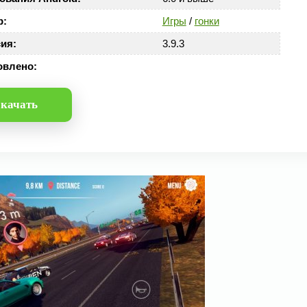
р:
Игры
/
гонки
ия:
3.9.3
овлено:
качать