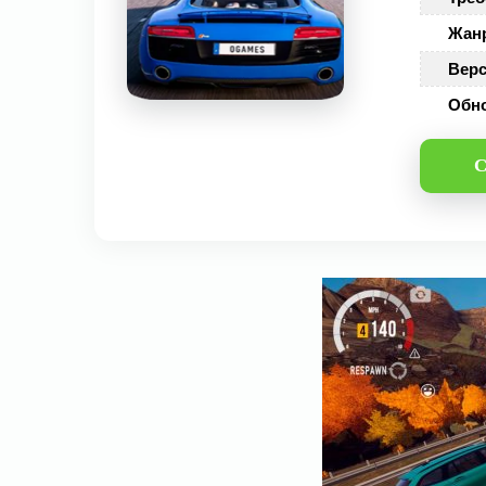
Жан
Верс
Обн
С