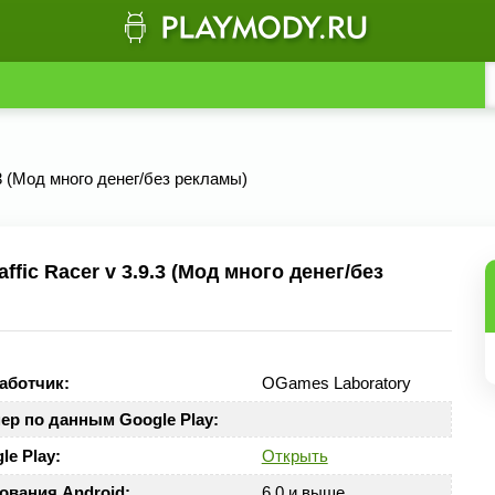
.3 (Мод много денег/без рекламы)
ic Racer v 3.9.3 (Мод много денег/без
аботчик:
OGames Laboratory
ер по данным Google Play:
le Play:
Открыть
ования Android:
6.0 и выше