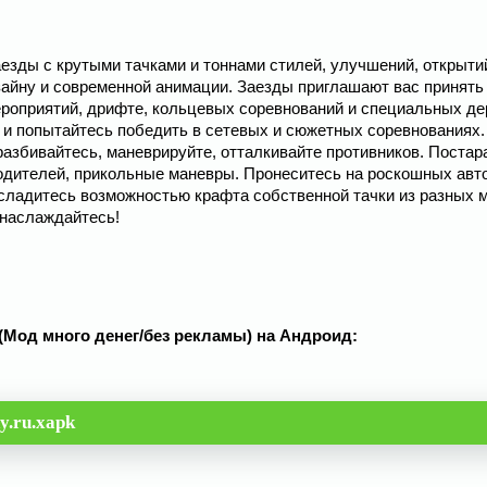
аезды с крутыми тачками и тоннами стилей, улучшений, открыти
айну и современной анимации. Заезды приглашают вас принять
роприятий, дрифте, кольцевых соревнований и специальных де
 и попытайтесь победить в сетевых и сюжетных соревнованиях.
збивайтесь, маневрируйте, отталкивайте противников. Постар
одителей, прикольные маневры. Пронеситесь на роскошных авт
асладитесь возможностью крафта собственной тачки из разных 
 наслаждайтесь!
.3 (Мод много денег/без рекламы) на Андроид:
y.ru.xapk