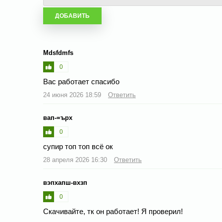
Mdsfdmfs
0
Вас работает спасибо
24 июня 2026 18:59
Ответить
вап-=ърх
0
супир топ топ всё ок
28 апреля 2026 16:30
Ответить
вэпхапш-вхзп
0
Скачивайте, тк он работает! Я проверил!