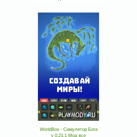
WorldBox - Симулятор Бога
v 0.21.1 Мод все