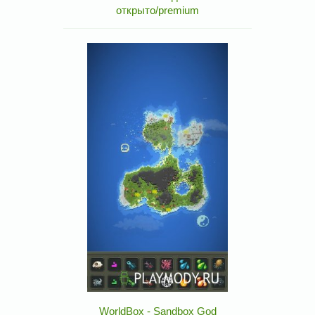
открыто/premium
WorldBox - Sandbox God