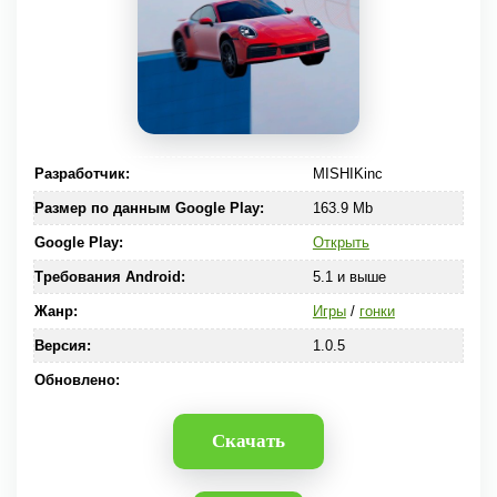
Разработчик:
MISHIKinc
Размер по данным Google Play:
163.9 Mb
Google Play:
Открыть
Требования Android:
5.1 и выше
Жанр:
Игры
/
гонки
Версия:
1.0.5
Обновлено:
Скачать