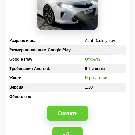
Разработчик:
Azat Dauletyarov
Размер по данным Google Play:
Google Play:
Открыть
Требования Android:
8.1 и выше
Жанр:
Игры
/
гонки
Версия:
1.20
Обновлено:
Скачать