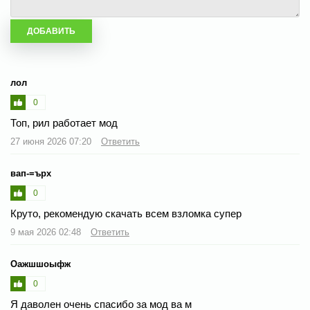
лол
0
Топ, рил работает мод
27 июня 2026 07:20
Ответить
вап-=ърх
0
Круто, рекомендую скачать всем взломка супер
9 мая 2026 02:48
Ответить
Оажшшоыфж
0
Я даволен очень спасибо за мод ва м