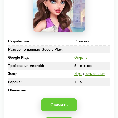
Разработчик:
Rosecrab
Размер по данным Google Play:
Google Play:
Открыть
Требования Android:
5.1 и выше
Жанр:
Игры
/
Казуальные
Версия:
1.1.5
Обновлено:
Скачать