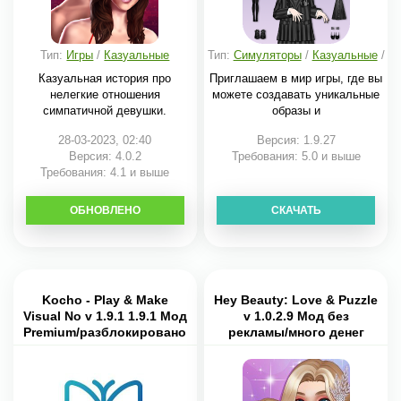
Тип:
Игры
/
Казуальные
Тип:
Симуляторы
/
Казуальные
/
Для девочек
Казуальная история про
Приглашаем в мир игры, где вы
нелегкие отношения
можете создавать уникальные
симпатичной девушки.
образы и
28-03-2023, 02:40
Версия: 1.9.27
Версия: 4.0.2
Требования: 5.0 и выше
Требования: 4.1 и выше
ОБНОВЛЕНО
СКАЧАТЬ
СКАЧАТЬ
Kocho - Play & Make
Hey Beauty: Love & Puzzle
Visual No v 1.9.1 1.9.1 Мод
v 1.0.2.9 Мод без
Premium/разблокировано
рекламы/много денег