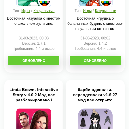
Тип:
Игры
/
Казуальные
Тип:
Игры
/
Казуальные
Восточная казуалка с квестом
Восточная игрушка о
о школьном хулигане.
больничных буднях с квестово-
казуальным сеттингом.
31-03-2023, 00:03
31-03-2023, 00:02
Версия: 1.7.1
Версия: 1.4.2
Требования: 4.4 и выше
Требования: 4.4 и выше
ОБНОВЛЕНО
СКАЧАТЬ
ОБНОВЛЕНО
СКАЧАТЬ
Linda Brown: Interactive
барби одевалки:
Story v 4.0.2 Мод все
переодевалки v1.9.27
разблокировано /
мод все открыто
бесплатно