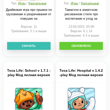
Тип:
Игры
/
Казуальные
Тип:
Игры
/
Казуальные
Драйвовая игра про прыжки по
Тамагочи в азиатском
грузовикам и уворачивания от
рисованном стиле про
ловушек на
воспитание и уход за
Версия: 11
13-04-2023, 03:08
Требования: 5.1 и выше
Версия: 6.1.14
Требования: 4.3 и выше
СКАЧАТЬ
ОБНОВЛЕНО
СКАЧАТЬ
Toca Life: School v 1.7.1 -
Toca Life: Hospital v 1.4.2
play Мод полная версия
-play Мод полная версия