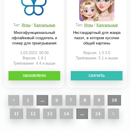
Тип:
Игры
/
Казуальные
Тип:
Игры
/
Казуальные
Многофункциональный
Нестандартный для жанра
офлайновый создатель и
паззл, в котором кусочки
плеер для проигрывания
общей картины
1-03-2023, 00:00
Версия: 1.0.3.0
Версия: 1.9.1
Требования: 5.1 и выше
Требования: 4.4 и выше
ОБНОВЛЕНО
СКАЧАТЬ
СКАЧАТЬ
<
1
...
6
7
8
9
10
11
12
13
14
...
24
>