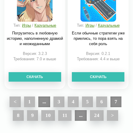
Тип:
Игры
/
Казуальные
Тип:
Игры
/
Казуальные
Погрузитесь в любовную
Если обычные стратегии уже
историю, наполненную драмой
приелись, то пора взять на
и неожиданными
себя роль
Версия: 3.2.3
Версия: 0.2.1
Требования: 7.0 и выше
Требования: 4.4 и выше
СКАЧАТЬ
СКАЧАТЬ
<
1
...
3
4
5
6
7
8
9
10
11
...
24
>