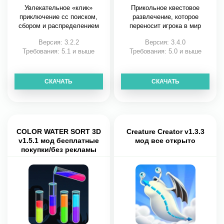
Увлекательное «клик»
Прикольное квестовое
приключение сс поиском,
развлечение, которое
сбором и распределением
переносит игрока в мир
Версия: 3.2.2
Версия: 3.4.0
Требования: 5.1 и выше
Требования: 5.0 и выше
СКАЧАТЬ
СКАЧАТЬ
COLOR WATER SORT 3D
Creature Creator v1.3.3
v1.5.1 мод бесплатные
мод все открыто
покупки/без рекламы