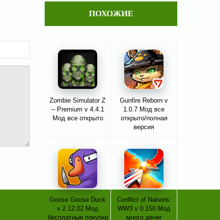
ПОХОЖИЕ
Zombie Simulator Z
Gunfire Reborn v
– Premium v 4.4.1
1.0.7 Мод все
Мод все открыто
открыто/полная
версия
Goose Goose Duck
Conflict of Nations:
v 2.12.02 Мод
WW3 v 0.150 Мод
бесплатные покупки
много денег