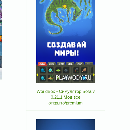
WorldBox - Симулятор Бога v
0.21.1 Мод все
открыто/premium