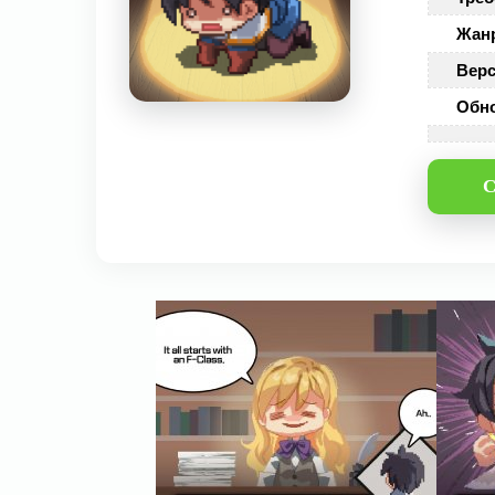
Жан
Верс
Обн
С