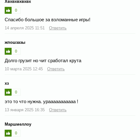
Хвхвхвхвхвх
0
Спасибо большое за взломанные игры!
14 апреля 2025 11:51
Ответить
жпошзазы
0
Долго грузит но чит сработал крута
10 марта 2025 12:45
Ответить
хз
0
это то что нужна. урааааааааааа !
13 января 2025 16:35
Ответить
Маршмеллоу
0