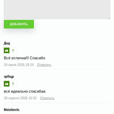
Дед
0
Всё атлична!!! Спасибо
24 июня 2026 19:24
Ответить
зр0щр
0
всё идеально спасибаа
28 апреля 2026 16:52
Ответить
Mdsfdmfs