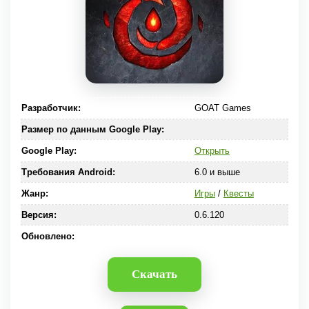
Разработчик:
GOAT Games
Размер по данным Google Play:
Google Play:
Открыть
Требования Android:
6.0 и выше
Жанр:
Игры
/
Квесты
Версия:
0.6.120
Обновлено:
Скачать