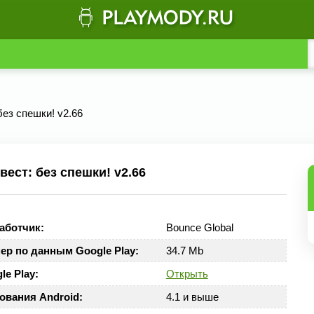
без спешки! v2.66
ест: без спешки! v2.66
аботчик:
Bounce Global
ер по данным Google Play:
34.7 Mb
le Play:
Открыть
ования Android:
4.1 и выше