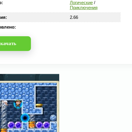
р:
Логические
/
Приключения
ия:
2.66
овлено:
качать