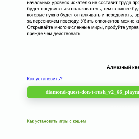
начальных уровнях искателю не составит труда пр
будет продвигаться пользователь, тем сложнее бу
которые нужно будет отталкивать и передвигать, в
за персонажем повсюду. Убить оппонентов можно ка
Открывайте многочисленные миры, пробуйте управл
прежде чем действовать.
Алмазный квес
Как установить?
diamond-quest-don-t-rush_v2_66_playm
Как установить игры с кэшем