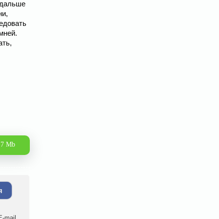
 дальше
ни,
ледовать
мней.
ать,
.7 Mb
я
-mail.