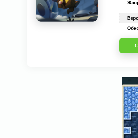
Жан
Верс
Обн
С