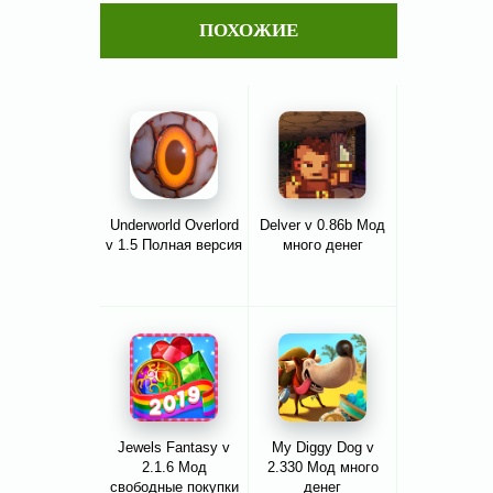
ПОХОЖИЕ
Underworld Overlord
Delver v 0.86b Мод
v 1.5 Полная версия
много денег
Jewels Fantasy v
My Diggy Dog v
2.1.6 Мод
2.330 Мод много
свободные покупки
денег