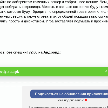
ойти по лабиринтам каменных пещер и собрать все ценное. Чем
дет собирать сокровища. Мешать в захвате сокровищ будут кам
раги, которые будут бродить по определенной траектории или с
мнем сверху, а также отрезать их от общей локации завалом ка
ять простым джойстиком. Игра заставляет подумать и просчит
т: без спешки! v2.66 на Андроид:
ody.ru.apk
34
Подписаться на обновления приложени
Уже подписались:
0
При изменении новости вы получите уведомление на E