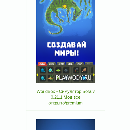
WorldBox - Симулятор Бога v
0.21.1 Мод все
открыто/premium