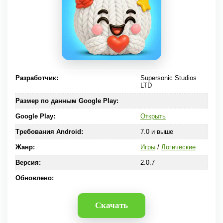
Разработчик:
Supersonic Studios
LTD
Размер по данным Google Play:
Google Play:
Открыть
Требования Android:
7.0 и выше
Жанр:
Игры
/
Логические
Версия:
2.0.7
Обновлено:
Скачать